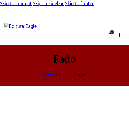
Skip to content
Skip to sidebar
Skip to footer
0
Fado
Home
Librărie
Fado