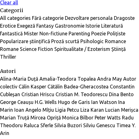
Clear all
Categorii
All categories
Fără categorie
Dezvoltare personala
Dragoste
Erotice
Exegeză
Fantasy
Gastronomie
Istorie
Literatură
fantastică
Mister
Non-fictiune
Parenting
Poezie
Polițiste
Popularizare științifică
Proză scurtă
Psihologic
Romance
Romane
Science Fiction
Spiritualitate / Ezoterism
Știință
Thriller
Autori
Alina-Maria Duță
Amalia-Teodora Topalea
Andra May
Autor
colectiv
Călin Kasper
Cătălin Badea-Gheracostea
Constantin
Cubleșan
Cristian Hriscu
Cristian M. Teodorescu
Dina Bento
George Ceaușu
H.G. Wells
Hugo de Garis
Ian Watson
Ina
Marin
Ioan Angelo Mîțiu
Ligia Petcu
Liza Karan
Lucian Merișca
Marian Truță
Mircea Opriță
Monica Bilbor
Peter Watts
Radu
Theodoru
Raluca Sferle
Silvia Buzori
Silviu Genescu
Timea Y.
Arin