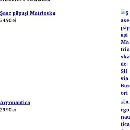
Șase păpuși Matrioska
34.90
lei
Argonautica
29.90
lei