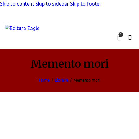
Skip to content
Skip to sidebar
Skip to footer
0
Memento mori
Home
Librărie
Memento mori