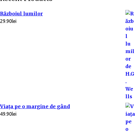
Războiul lumilor
29.90
lei
Viața pe o margine de gând
49.90
lei