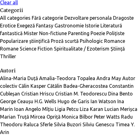
Clear all
Categorii
All categories
Fără categorie
Dezvoltare personala
Dragoste
Erotice
Exegeză
Fantasy
Gastronomie
Istorie
Literatură
fantastică
Mister
Non-fictiune
Parenting
Poezie
Polițiste
Popularizare științifică
Proză scurtă
Psihologic
Romance
Romane
Science Fiction
Spiritualitate / Ezoterism
Știință
Thriller
Autori
Alina-Maria Duță
Amalia-Teodora Topalea
Andra May
Autor
colectiv
Călin Kasper
Cătălin Badea-Gheracostea
Constantin
Cubleșan
Cristian Hriscu
Cristian M. Teodorescu
Dina Bento
George Ceaușu
H.G. Wells
Hugo de Garis
Ian Watson
Ina
Marin
Ioan Angelo Mîțiu
Ligia Petcu
Liza Karan
Lucian Merișca
Marian Truță
Mircea Opriță
Monica Bilbor
Peter Watts
Radu
Theodoru
Raluca Sferle
Silvia Buzori
Silviu Genescu
Timea Y.
Arin