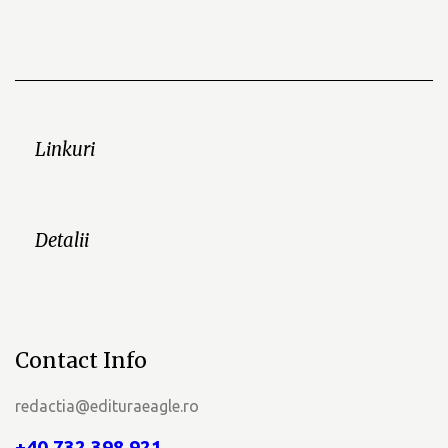
Linkuri
Detalii
Contact Info
redactia@edituraeagle.ro
+40 732 398 921