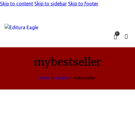
Skip to content
Skip to sidebar
Skip to footer
0
mybestseller
Home
Librărie
mybestseller