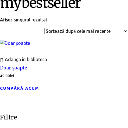
mybestseller
Afișez singurul rezultat
Adaugă în bibliotecă
Doar șoapte
49.90
lei
CUMPĂRĂ ACUM
Filtre