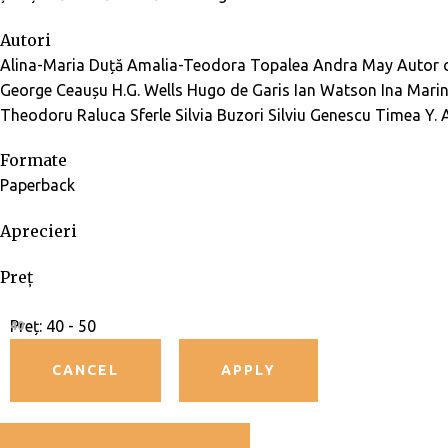
Autori
Alina-Maria Duță
Amalia-Teodora Topalea
Andra May
Autor c
George Ceaușu
H.G. Wells
Hugo de Garis
Ian Watson
Ina Mari
Theodoru
Raluca Sferle
Silvia Buzori
Silviu Genescu
Timea Y. 
Formate
Paperback
Aprecieri
Preț
Preț:
40 - 50
40