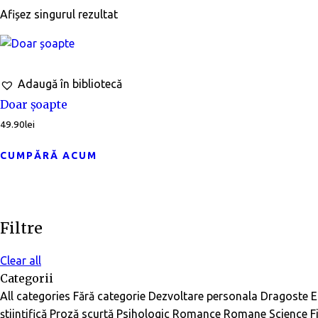
Afișez singurul rezultat
Adaugă în bibliotecă
Doar șoapte
49.90
lei
CUMPĂRĂ ACUM
Filtre
Clear all
Categorii
All categories
Fără categorie
Dezvoltare personala
Dragoste
E
științifică
Proză scurtă
Psihologic
Romance
Romane
Science F