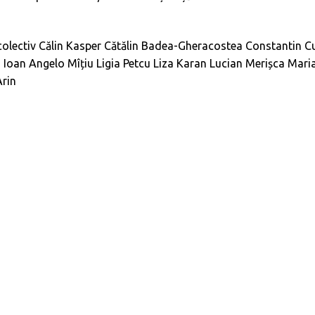
olectiv
Călin Kasper
Cătălin Badea-Gheracostea
Constantin C
n
Ioan Angelo Mîțiu
Ligia Petcu
Liza Karan
Lucian Merișca
Mari
Arin