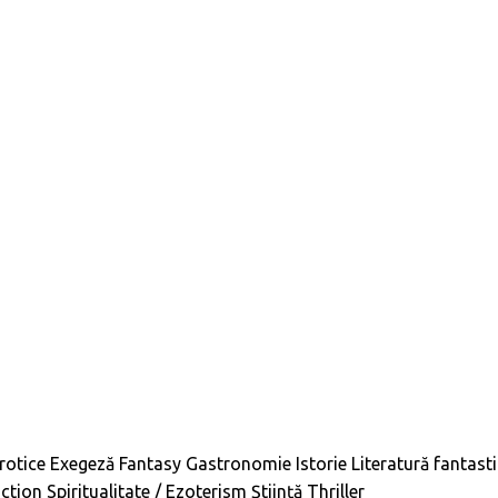
rotice
Exegeză
Fantasy
Gastronomie
Istorie
Literatură fantast
iction
Spiritualitate / Ezoterism
Știință
Thriller