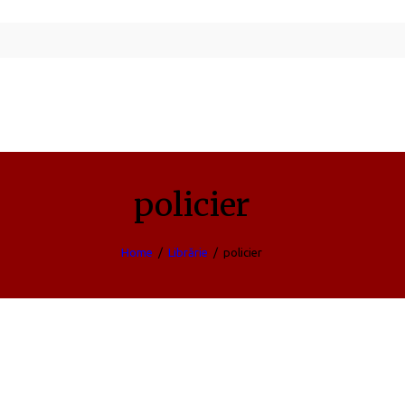
policier
Home
Librărie
policier