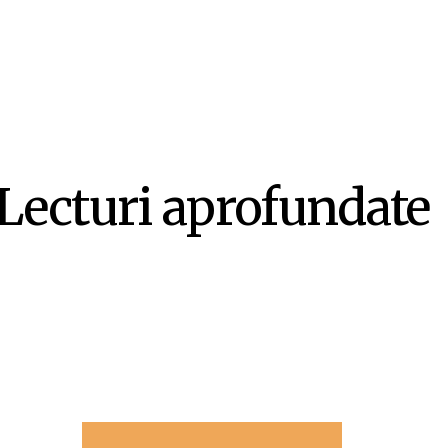
Lecturi aprofundate
-ul ca literatură ex-centrică – Mircea Opriță