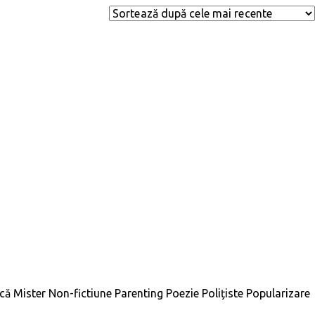
ică
Mister
Non-fictiune
Parenting
Poezie
Polițiste
Popularizare