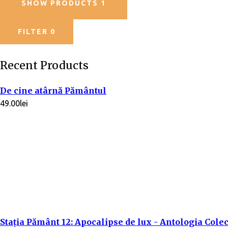
SHOW PRODUCTS
1
FILTER
0
Recent Products
De cine atârnă Pământul
49.00
lei
Stația Pământ 12: Apocalipse de lux - Antologia Colec