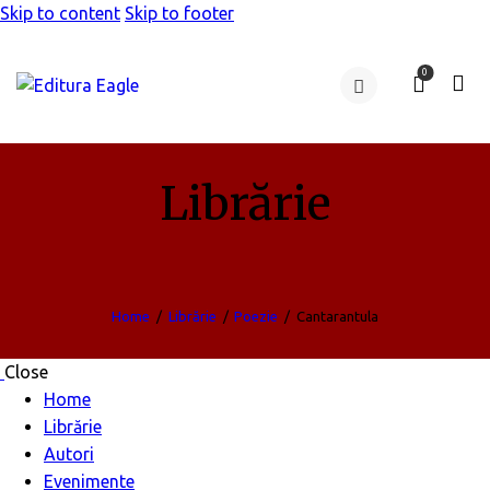
Skip to content
Skip to footer
0
Librărie
Home
Librărie
Poezie
Cantarantula
Close
Home
Librărie
Autori
Evenimente