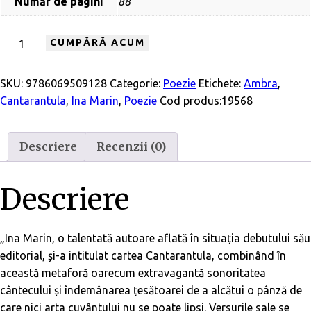
Număr de pagini
88
CUMPĂRĂ ACUM
SKU:
9786069509128
Categorie:
Poezie
Etichete:
Ambra
,
Cantarantula
,
Ina Marin
,
Poezie
Cod produs:
19568
Descriere
Recenzii (0)
Descriere
„Ina Marin, o talentată autoare aflată în situația debutului său
editorial, și-a intitulat cartea
Cantarantula,
combinând în
această metaforă oarecum extravagantă sonoritatea
cântecului și îndemânarea țesătoarei de a alcătui o pânză de
care nici arta cuvântului nu se poate lipsi. Versurile sale se