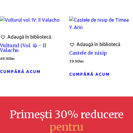
Adaugă în bibliotecă
Adaugă în bibliotecă
Vulturul (Vol. 4) – Il
Valacho
Castele de nisip
49.90
lei
39.90
lei
CUMPĂRĂ ACUM
CUMPĂRĂ ACUM
Primești 30% reducere
pentru co