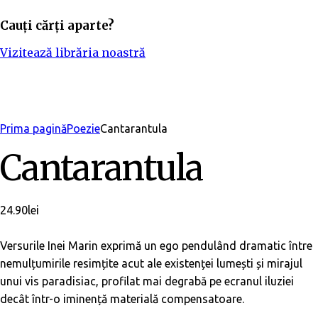
Cauți cărți aparte?
Vizitează librăria noastră
Adaugă în bibliotecă
Prima pagină
Poezie
Cantarantula
Cantarantula
24.90
lei
Versurile Inei Marin exprimă un ego pendulând dramatic între
nemulțumirile resimțite acut ale existenței lumești și mirajul
unui vis paradisiac, profilat mai degrabă pe ecranul iluziei
decât într-o iminență materială compensatoare.