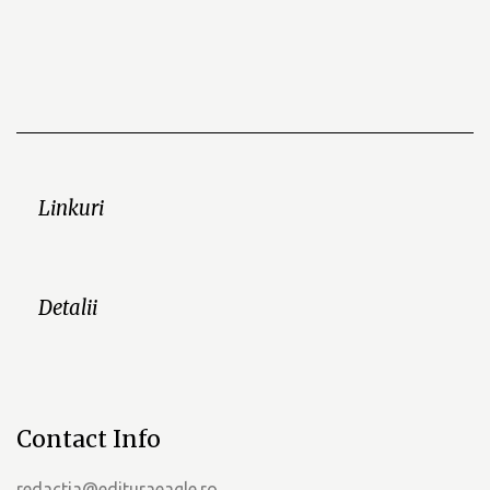
Linkuri
Detalii
Contact Info
redactia@edituraeagle.ro