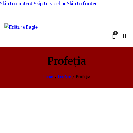
Skip to content
Skip to sidebar
Skip to footer
0
Profeția
Home
Librărie
Profeția