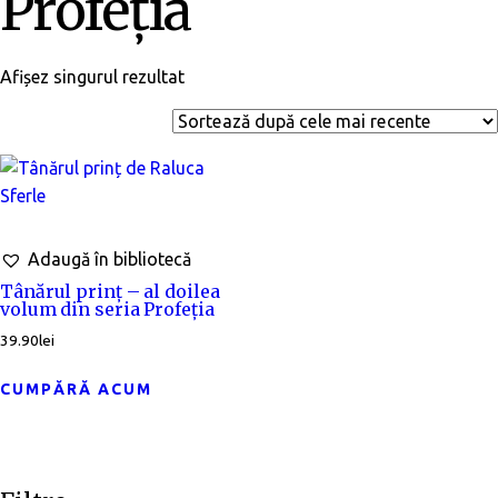
Profeția
Afișez singurul rezultat
Adaugă în bibliotecă
Tânărul prinț – al doilea
volum din seria Profeția
39.90
lei
CUMPĂRĂ ACUM