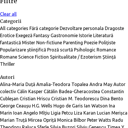
Filtre
Clear all
Categorii
All categories
Fără categorie
Dezvoltare personala
Dragoste
Erotice
Exegeză
Fantasy
Gastronomie
Istorie
Literatură
fantastică
Mister
Non-fictiune
Parenting
Poezie
Polițiste
Popularizare științifică
Proză scurtă
Psihologic
Romance
Romane
Science Fiction
Spiritualitate / Ezoterism
Știință
Thriller
Autori
Alina-Maria Duță
Amalia-Teodora Topalea
Andra May
Autor
colectiv
Călin Kasper
Cătălin Badea-Gheracostea
Constantin
Cubleșan
Cristian Hriscu
Cristian M. Teodorescu
Dina Bento
George Ceaușu
H.G. Wells
Hugo de Garis
Ian Watson
Ina
Marin
Ioan Angelo Mîțiu
Ligia Petcu
Liza Karan
Lucian Merișca
Marian Truță
Mircea Opriță
Monica Bilbor
Peter Watts
Radu
Theodoru
Raluca Sferle
Silvia Buzori
Silviu Genescu
Timea Y.