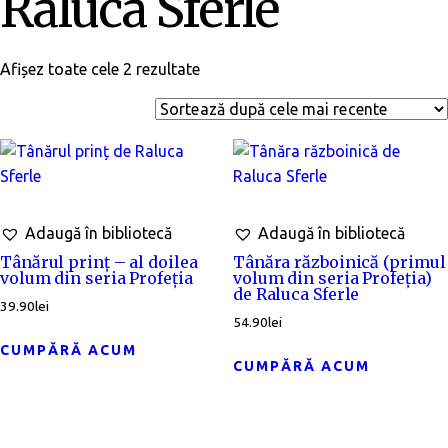
Raluca Sferle
Afișez toate cele 2 rezultate
Adaugă în bibliotecă
Adaugă în bibliotecă
Tânărul prinț – al doilea
Tânăra războinică (primul
volum din seria Profeția
volum din seria Profeția)
de Raluca Sferle
39.90
lei
54.90
lei
CUMPĂRĂ ACUM
CUMPĂRĂ ACUM