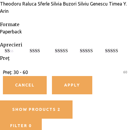
Theodoru
Raluca Sferle
Silvia Buzori
Silviu Genescu
Timea Y.
Arin
Formate
Paperback
Aprecieri
Preț
E
Eval
Evaluat
Evaluat la
Evaluat la
5
va
uat la
la
3
din
4
din 5
din 5
lu
2
din
5
at
5
Preț:
30 - 60
30
60
la
1
di
n
5
SHOW PRODUCTS
2
FILTER
0