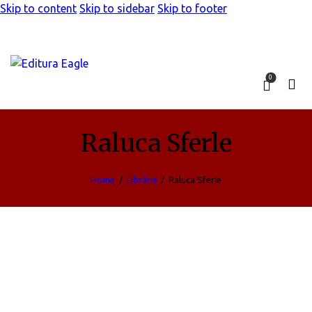
Skip to content
Skip to sidebar
Skip to footer
0
Raluca Sferle
Home
Librărie
Raluca Sferle