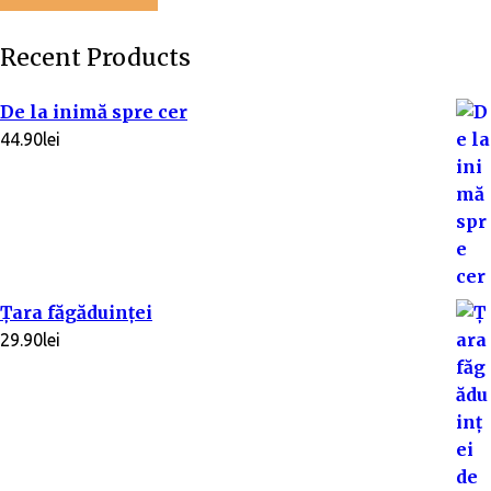
Recent Products
De la inimă spre cer
44.90
lei
Țara făgăduinței
29.90
lei