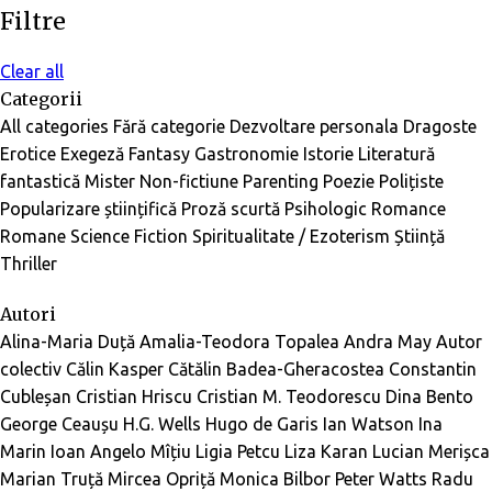
Filtre
Clear all
Categorii
All categories
Fără categorie
Dezvoltare personala
Dragoste
Erotice
Exegeză
Fantasy
Gastronomie
Istorie
Literatură
fantastică
Mister
Non-fictiune
Parenting
Poezie
Polițiste
Popularizare științifică
Proză scurtă
Psihologic
Romance
Romane
Science Fiction
Spiritualitate / Ezoterism
Știință
Thriller
Autori
Alina-Maria Duță
Amalia-Teodora Topalea
Andra May
Autor
colectiv
Călin Kasper
Cătălin Badea-Gheracostea
Constantin
Cubleșan
Cristian Hriscu
Cristian M. Teodorescu
Dina Bento
George Ceaușu
H.G. Wells
Hugo de Garis
Ian Watson
Ina
Marin
Ioan Angelo Mîțiu
Ligia Petcu
Liza Karan
Lucian Merișca
Marian Truță
Mircea Opriță
Monica Bilbor
Peter Watts
Radu