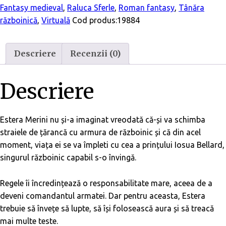
Fantasy medieval
,
Raluca Sferle
,
Roman fantasy
,
Tânăra
războinică
,
Virtuală
Cod produs:
19884
Descriere
Recenzii (0)
Descriere
Estera Merini nu și-a imaginat vreodată că-și va schimba
straiele de țărancă cu armura de războinic și că din acel
moment, viața ei se va împleti cu cea a prințului Iosua Bellard,
singurul războinic capabil s-o învingă.
Regele îi încredințează o responsabilitate mare, aceea de a
deveni comandantul armatei. Dar pentru aceasta, Estera
trebuie să învețe să lupte, să își folosească aura și să treacă
mai multe teste.