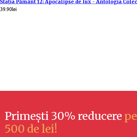
Stația Pământ 12: Apocalipse de lux - Antologia Colec
39.90
lei
Primești 30% reducere
pe
500 de lei!