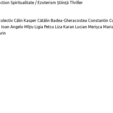
iction
Spiritualitate / Ezoterism
Știință
Thriller
olectiv
Călin Kasper
Cătălin Badea-Gheracostea
Constantin C
n
Ioan Angelo Mîțiu
Ligia Petcu
Liza Karan
Lucian Merișca
Mari
Arin