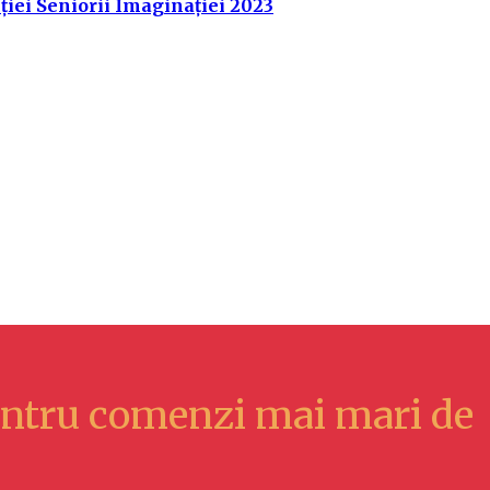
ției Seniorii Imaginației 2023
ntru comenzi mai mari de