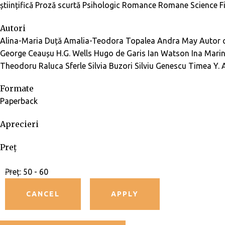
științifică
Proză scurtă
Psihologic
Romance
Romane
Science F
Autori
Alina-Maria Duță
Amalia-Teodora Topalea
Andra May
Autor c
George Ceaușu
H.G. Wells
Hugo de Garis
Ian Watson
Ina Mari
Theodoru
Raluca Sferle
Silvia Buzori
Silviu Genescu
Timea Y. 
Formate
Paperback
Aprecieri
Preț
Preț:
50 - 60
50