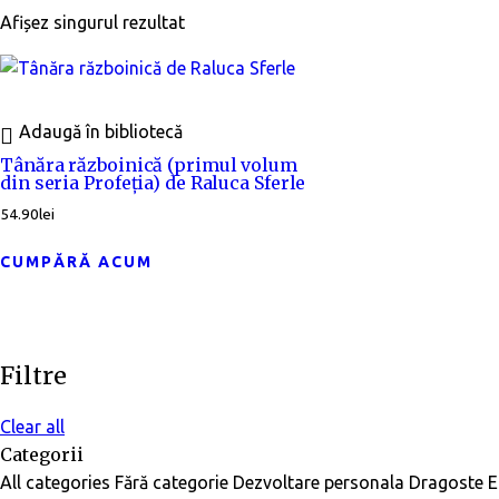
Afișez singurul rezultat
Adaugă în bibliotecă
Tânăra războinică (primul volum
din seria Profeția) de Raluca Sferle
54.90
lei
CUMPĂRĂ ACUM
Filtre
Clear all
Categorii
All categories
Fără categorie
Dezvoltare personala
Dragoste
E