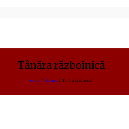
Tânăra războinică
Home
Librărie
Tânăra războinică