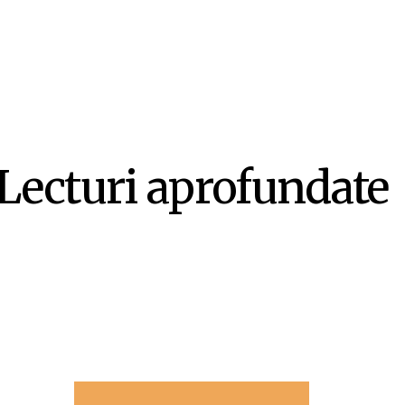
Lecturi aprofundate
-ul ca literatură ex-centrică – Mircea Opriță