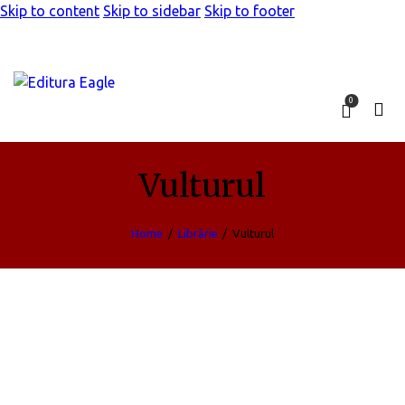
Skip to content
Skip to sidebar
Skip to footer
0
Vulturul
Home
Librărie
Vulturul