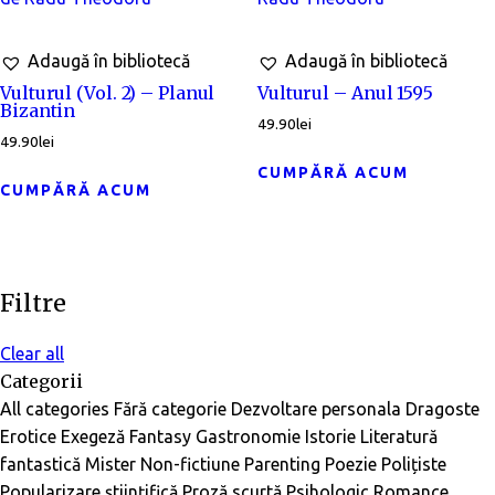
Adaugă în bibliotecă
Adaugă în bibliotecă
Vulturul (Vol. 2) – Planul
Vulturul – Anul 1595
Bizantin
49.90
lei
49.90
lei
CUMPĂRĂ ACUM
CUMPĂRĂ ACUM
Filtre
Clear all
Categorii
All categories
Fără categorie
Dezvoltare personala
Dragoste
Erotice
Exegeză
Fantasy
Gastronomie
Istorie
Literatură
fantastică
Mister
Non-fictiune
Parenting
Poezie
Polițiste
Popularizare științifică
Proză scurtă
Psihologic
Romance