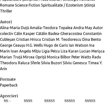
Romane
Science Fiction
Spiritualitate / Ezoterism
Știință
Thriller
Autori
Alina-Maria Duță
Amalia-Teodora Topalea
Andra May
Autor
colectiv
Călin Kasper
Cătălin Badea-Gheracostea
Constantin
Cubleșan
Cristian Hriscu
Cristian M. Teodorescu
Dina Bento
George Ceaușu
H.G. Wells
Hugo de Garis
Ian Watson
Ina
Marin
Ioan Angelo Mîțiu
Ligia Petcu
Liza Karan
Lucian Merișca
Marian Truță
Mircea Opriță
Monica Bilbor
Peter Watts
Radu
Theodoru
Raluca Sferle
Silvia Buzori
Silviu Genescu
Timea Y.
Arin
Formate
Paperback
Aprecieri