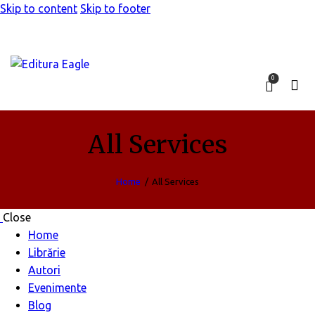
Skip to content
Skip to footer
0
All Services
Home
All Services
Close
Home
Librărie
Autori
Evenimente
Blog