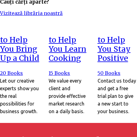
Cauți cărți aparte?
Vizitează librăria noastră
to Help
to Help
to Help
You Bring
You Learn
You Stay
Up a Child
Cooking
Positive
20 Books
15 Books
50 Books
Let our creative
We value every
Contact us today
experts show you
client and
and get a free
the real
provide effective
trial plan to give
possibilities for
market research
a new start to
business growth.
on a daily basis.
your business.