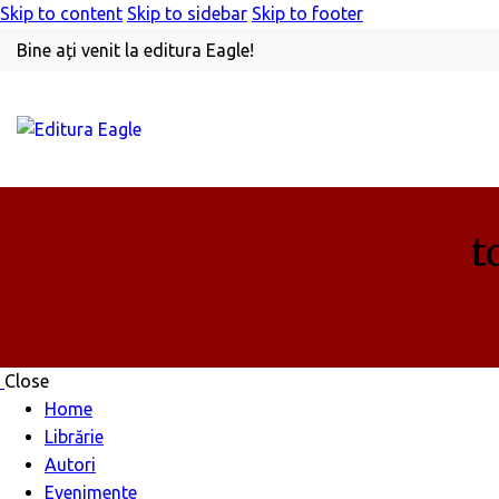
Skip to content
Skip to sidebar
Skip to footer
Bine ați venit la editura Eagle!
t
Close
Home
Librărie
Autori
Evenimente