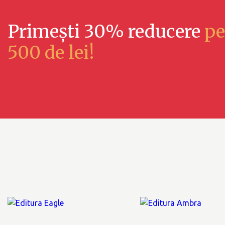
Primești 30% reducere
pe
500 de lei!