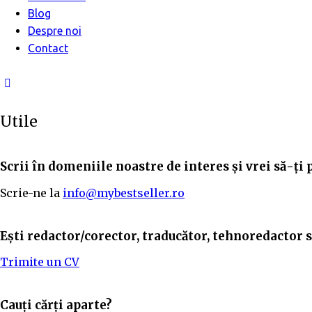
Blog
Despre noi
Contact
Utile
Scrii în domeniile noastre de interes și vrei să-ți 
Scrie-ne la
info@mybestseller.ro
Ești redactor/corector, traducător, tehnoredactor sa
Trimite un CV
Cauți cărți aparte?