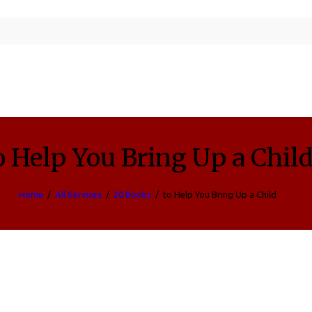
o Help You Bring Up a Chil
Home
All Services
20 Books
to Help You Bring Up a Child