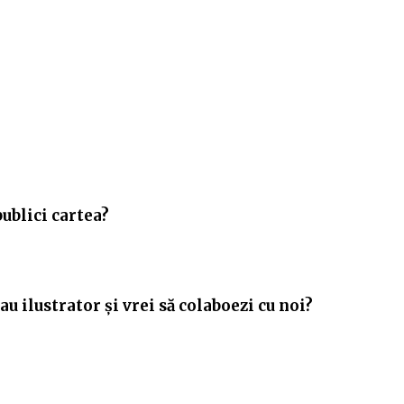
publici cartea?
u ilustrator și vrei să colaboezi cu noi?