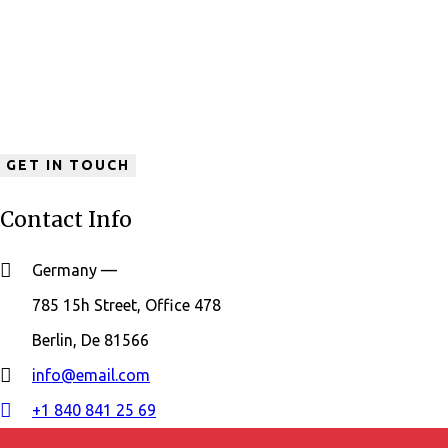
Contact Info
Germany —
785 15h Street, Office 478
Berlin, De 81566
info@email.com
+1 840 841 25 69