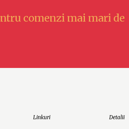
ntru comenzi mai mari de
Linkuri
Detalii