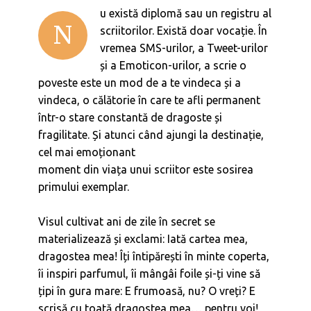
u există diplomă sau un registru al
N
scriitorilor. Există doar vocație. În
vremea SMS-urilor, a Tweet-urilor
și a Emoticon-urilor, a scrie o
poveste este un mod de a te vindeca și a
vindeca, o călătorie în care te afli permanent
într-o stare constantă de dragoste și
fragilitate. Și atunci când ajungi la destinație,
cel mai emoționant
moment din viața unui scriitor este sosirea
primului exemplar.
Visul cultivat ani de zile în secret se
materializează și exclami: Iată cartea mea,
dragostea mea! Îți întipărești în minte coperta,
îi inspiri parfumul, îi mângâi foile și-ți vine să
țipi în gura mare: E frumoasă, nu? O vreți? E
scrisă cu toată dragostea mea… pentru voi!