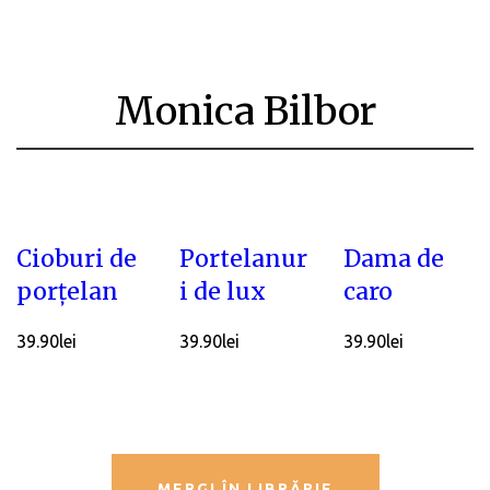
Monica Bilbor
Cioburi de
Portelanur
Dama de
porțelan
i de lux
caro
39.90
lei
39.90
lei
39.90
lei
MERGI ÎN LIBRĂRIE