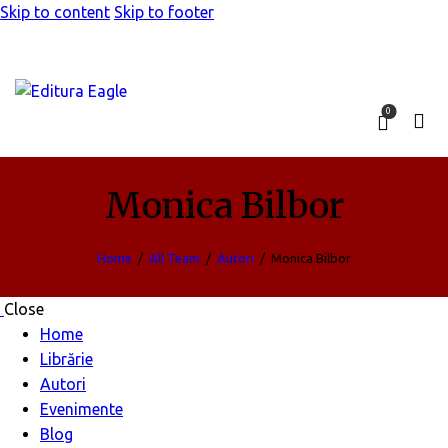
Skip to content
Skip to footer
0
Monica Bilbor
Home
All Team
Autori
Monica Bilbor
Close
Home
Librărie
Autori
Evenimente
Blog