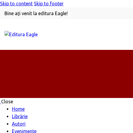
Skip to content
Skip to footer
Bine ați venit la editura Eagle!
Close
Home
Librărie
Autori
Evenimente