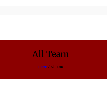
All Team
Home
All Team