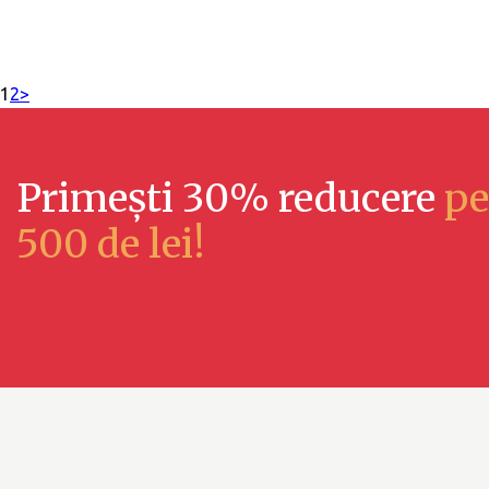
1
2
>
Primești 30% reducere
pe
500 de lei!