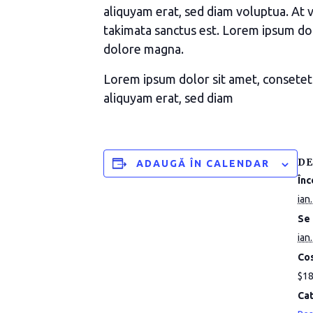
aliquyam erat, sed diam voluptua. At 
takimata sanctus est. Lorem ipsum dol
dolore magna.
Lorem ipsum dolor sit amet, consetet
aliquyam erat, sed diam
DE
ADAUGĂ ÎN CALENDAR
Înc
ian
Se 
ian
Cos
$1
Ca