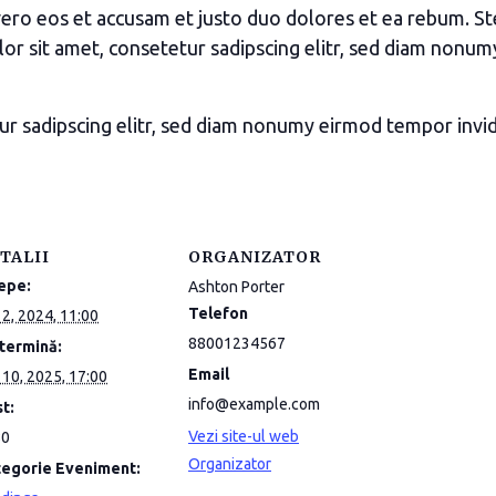
vero eos et accusam et justo duo dolores et ea rebum. St
or sit amet, consetetur sadipscing elitr, sed diam nonum
ur sadipscing elitr, sed diam nonumy eirmod tempor invi
TALII
ORGANIZATOR
epe:
Ashton Porter
Telefon
. 2, 2024, 11:00
88001234567
termină:
Email
. 10, 2025, 17:00
info@example.com
t:
Vezi site-ul web
80
Organizator
tegorie Eveniment: