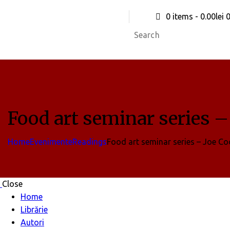
0 items
-
0.00lei
Food art seminar series –
Home
Evenimente
Readings
Food art seminar series – Joe Co
Close
Home
Librărie
Autori