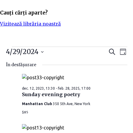
Cauți cărți aparte?
Vizitează librăria noastră
Evenimente
N
N
4/29/2024
C
Z
a
i
S
a
a
u
for
În desfășurare
t
e
v
ă
v
l
apr.
e
i
i
dec. 12, 2023, 13:30
-
feb. 28, 2025, 17:00
c
g
Sunday evening poetry
29,
t
g
e
Manhattan Club
350 5th Ave, New York
a
a
a
2024
$85
r
z
r
ă
e