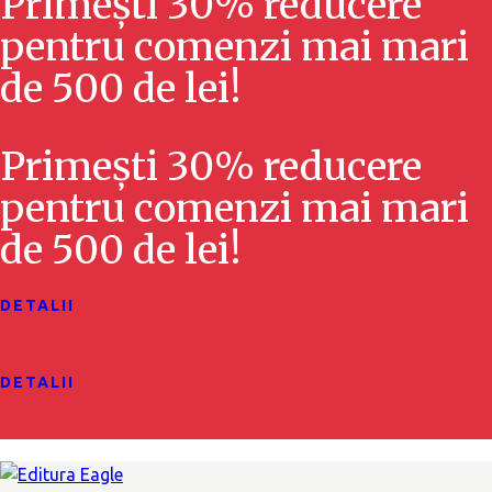
r
Primești 30% reducere
ă
i
pentru comenzi mai mari
r
E
de 500 de lei!
v
i
Primești 30% reducere
e
ș
pentru comenzi mai mari
n
i
de 500 de lei!
i
c
m
ă
DETALII
e
u
n
DETALII
t
t
a