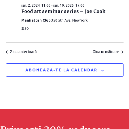
d
e
î
ian. 2, 2024, 11:00
-
ian. 10, 2025, 17:00
a
Food art seminar series – Joe Cook
î
t
n
Manhattan Club
350 5th Ave, New York
a
n
v
$180
.
i
v
z
i
Ziua anterioară
Ziua următoare
u
z
ABONEAZĂ-TE LA CALENDAR
a
u
l
a
i
l
z
i
ă
z