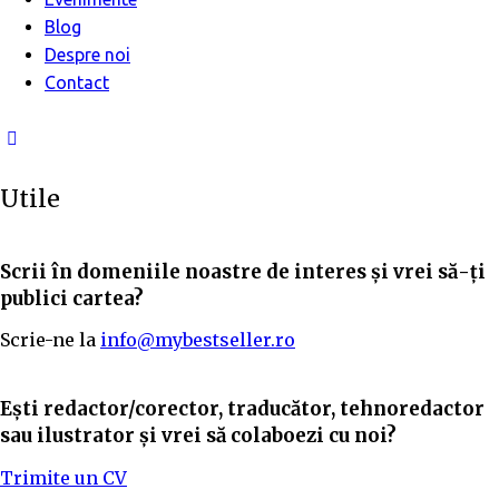
Blog
Despre noi
Contact
facebook-
1
Utile
Scrii în domeniile noastre de interes și vrei să-ți
publici cartea?
Scrie-ne la
info@mybestseller.ro
Ești redactor/corector, traducător, tehnoredactor
sau ilustrator și vrei să colaboezi cu noi?
Trimite un CV