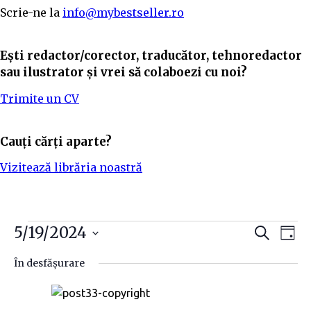
Scrie-ne la
info@mybestseller.ro
Ești redactor/corector, traducător, tehnoredactor
sau ilustrator și vrei să colaboezi cu noi?
Trimite un CV
Cauți cărți aparte?
Vizitează librăria noastră
N
N
5/19/2024
C
Z
a
i
S
a
a
u
În desfășurare
t
e
v
ă
v
l
e