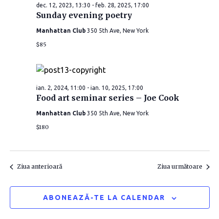
i
i
dec. 12, 2023, 13:30
-
feb. 28, 2025, 17:00
c
g
Sunday evening poetry
t
g
e
Manhattan Club
350 5th Ave, New York
a
a
a
$85
r
z
r
ă
e
d
e
î
ian. 2, 2024, 11:00
-
ian. 10, 2025, 17:00
a
Food art seminar series – Joe Cook
î
t
n
Manhattan Club
350 5th Ave, New York
a
n
v
$180
.
i
v
z
i
Ziua anterioară
Ziua următoare
u
z
ABONEAZĂ-TE LA CALENDAR
a
u