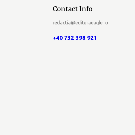
e
Contact Info
E
redactia@edituraeagle.ro
v
+40 732 398 921
e
n
i
m
e
n
t
e