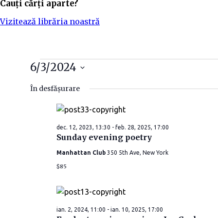
Cauți cărți aparte?
Vizitează librăria noastră
6/3/2024
S
În desfășurare
e
l
e
dec. 12, 2023, 13:30
-
feb. 28, 2025, 17:00
c
Sunday evening poetry
t
e
Manhattan Club
350 5th Ave, New York
a
$85
z
ă
d
ian. 2, 2024, 11:00
-
ian. 10, 2025, 17:00
a