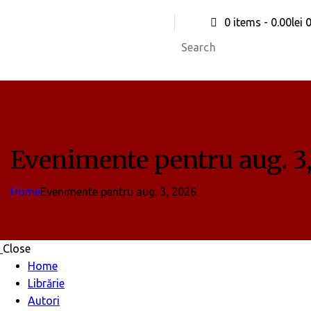
0 items
-
0.00lei
Evenimente pentru aug. 3
Home
Evenimente pentru aug. 3, 2026
Close
Home
Librărie
Autori