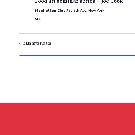
Food art seminar series – Joe Cook
t
Manhattan Club
350 5th Ave, New York
a
$180
.
Ziua anterioară