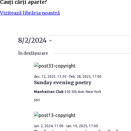
Cauți cărți aparte?
Vizitează librăria noastră
8/2/2024
S
În desfășurare
e
l
e
dec. 12, 2023, 13:30
-
feb. 28, 2025, 17:00
c
Sunday evening poetry
t
e
Manhattan Club
350 5th Ave, New York
a
$85
z
ă
d
ian. 2, 2024, 11:00
-
ian. 10, 2025, 17:00
a