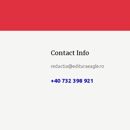
e
E
v
e
n
Contact Info
i
redactia@edituraeagle.ro
m
+40 732 398 921
e
n
t
e