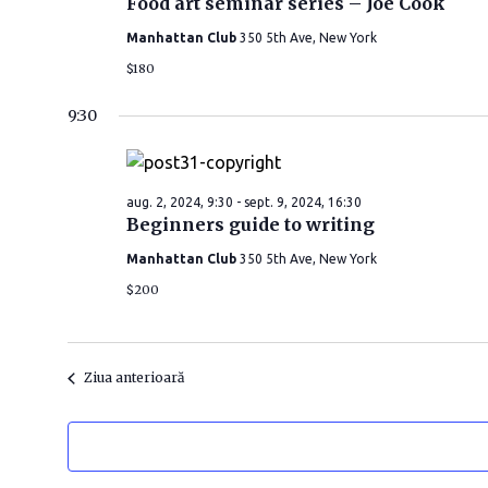
Food art seminar series – Joe Cook
t
Manhattan Club
350 5th Ave, New York
a
$180
.
9:30
aug. 2, 2024, 9:30
-
sept. 9, 2024, 16:30
Beginners guide to writing
Manhattan Club
350 5th Ave, New York
$200
Ziua anterioară