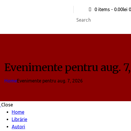
0 items
-
0.00lei
Evenimente pentru aug. 7
Home
Evenimente pentru aug. 7, 2026
Close
Home
Librărie
Autori