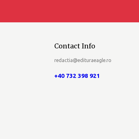
e
E
v
e
Contact Info
n
redactia@edituraeagle.ro
i
+40 732 398 921
m
e
n
t
e