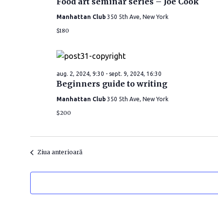
Food art seminar series – Joe Cook
t
Manhattan Club
350 5th Ave, New York
a
$180
.
aug. 2, 2024, 9:30
-
sept. 9, 2024, 16:30
Beginners guide to writing
Manhattan Club
350 5th Ave, New York
$200
Ziua anterioară