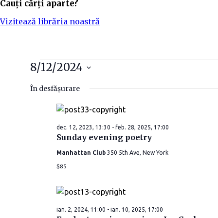
Cauți cărți aparte?
Vizitează librăria noastră
8/12/2024
S
În desfășurare
e
l
e
dec. 12, 2023, 13:30
-
feb. 28, 2025, 17:00
c
Sunday evening poetry
t
e
Manhattan Club
350 5th Ave, New York
a
$85
z
ă
d
ian. 2, 2024, 11:00
-
ian. 10, 2025, 17:00
a