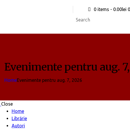
0 items
-
0.00lei
Evenimente pentru aug. 7
Home
Evenimente pentru aug. 7, 2026
Close
Home
Librărie
Autori