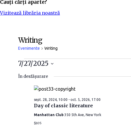
Cauți cărți aparte?
Vizitează librăria noastră
Writing
Evenimente
Writing
7/27/2025
S
În desfășurare
e
l
e
sept. 28, 2024, 10:00
-
oct. 5, 2026, 17:00
c
Day of classic literature
t
e
Manhattan Club
350 5th Ave, New York
a
$105
z