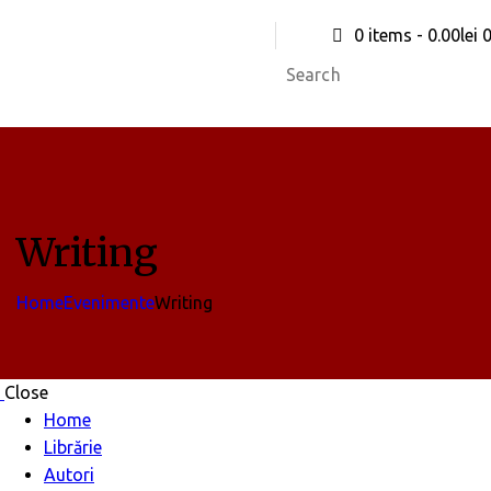
0 items
-
0.00lei
Writing
Home
Evenimente
Writing
Close
Home
Librărie
Autori