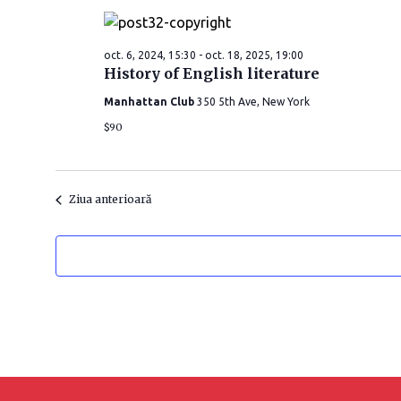
ă
d
oct. 6, 2024, 15:30
-
oct. 18, 2025, 19:00
a
History of English literature
t
Manhattan Club
350 5th Ave, New York
a
$90
.
Ziua anterioară