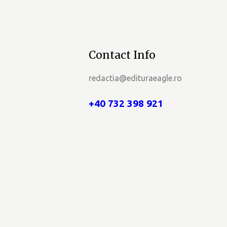
a
r
e
Contact Info
E
redactia@edituraeagle.ro
v
+40 732 398 921
e
n
i
m
e
n