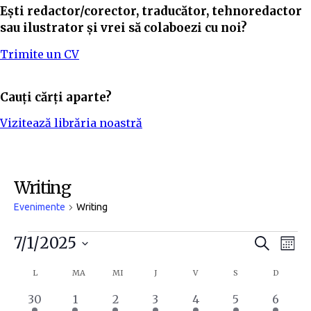
Ești redactor/corector, traducător, tehnoredactor
sau ilustrator și vrei să colaboezi cu noi?
Trimite un CV
Cauți cărți aparte?
Vizitează librăria noastră
Writing
Evenimente
Writing
N
N
7/1/2025
C
L
a
u
S
a
a
u
C
n
L
MA
MI
J
V
S
D
t
e
ă
v
ă
v
l
a
2
2
2
2
2
2
2
30
1
2
3
4
5
6