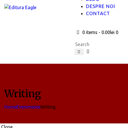
DESPRE NOI
CONTACT
0 items
-
0.00lei
0
Writing
Home
Evenimente
Writing
Close