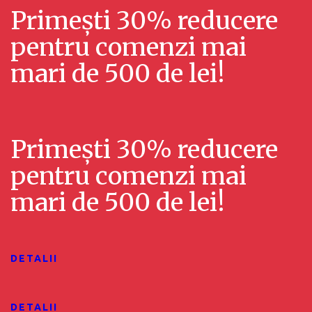
u
e
l
Primești 30% reducere
a
n
i
pentru comenzi mai
l
i
z
mari de 500 de lei!
i
m
ă
z
e
r
ă
Primești 30% reducere
n
i
pentru comenzi mai
r
E
t
mari de 500 de lei!
v
i
e
e
ș
n
i
DETALII
i
c
m
DETALII