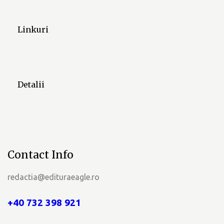
m
Linkuri
e
n
t
Detalii
e
Contact Info
redactia@edituraeagle.ro
+40 732 398 921