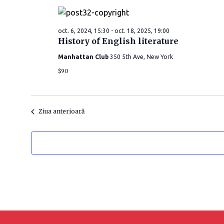
ă
d
oct. 6, 2024, 15:30
-
oct. 18, 2025, 19:00
a
History of English literature
t
Manhattan Club
350 5th Ave, New York
a
$90
.
Ziua anterioară