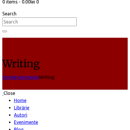
0 items
-
0.00lei
0
Search
Writing
Home
Evenimente
Writing
Close
Home
Librărie
Autori
Evenimente
Blog