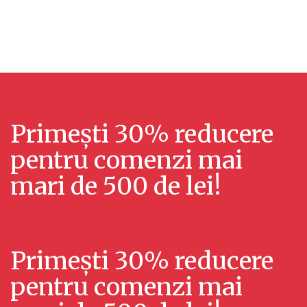
u
l
a
i
l
z
i
ă
z
r
Primești 30% reducere
ă
i
pentru comenzi mai
r
E
mari de 500 de lei!
v
i
e
ș
n
Primești 30% reducere
i
i
pentru comenzi mai
c
m