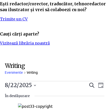
Ești redactor/corector, traducător, tehnoredactor
sau ilustrator și vrei să colaboezi cu noi?
Trimite un CV
Cauți cărți aparte?
Vizitează librăria noastră
Writing
Evenimente
Writing
N
N
8/22/2025
C
Z
a
i
S
a
a
u
În desfășurare
t
e
v
ă
v
l