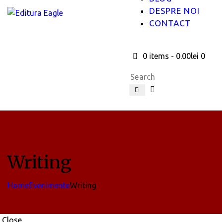
DESPRE NOI
CONTACT
0 items
-
0.00lei
0
Writing
Home
Evenimente
Writing
Close