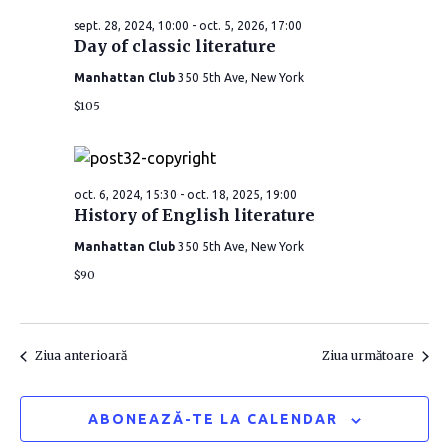
e
i
i
sept. 28, 2024, 10:00
-
oct. 5, 2026, 17:00
c
g
Day of classic literature
t
g
e
Manhattan Club
350 5th Ave, New York
a
a
a
$105
r
z
r
ă
e
d
e
î
oct. 6, 2024, 15:30
-
oct. 18, 2025, 19:00
a
History of English literature
î
t
n
Manhattan Club
350 5th Ave, New York
a
n
v
$90
.
i
v
z
i
Ziua anterioară
Ziua următoare
u
z
ABONEAZĂ-TE LA CALENDAR
a