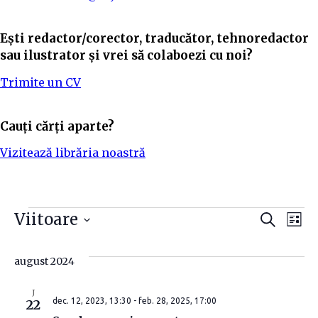
Ești redactor/corector, traducător, tehnoredactor
sau ilustrator și vrei să colaboezi cu noi?
Trimite un CV
Cauți cărți aparte?
Vizitează librăria noastră
N
N
Viitoare
C
L
a
i
S
a
a
u
s
t
e
august 2024
t
v
ă
v
l
ă
e
i
J
i
dec. 12, 2023, 13:30
-
feb. 28, 2025, 17:00
22
c