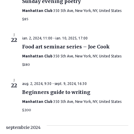
Sunday evening poetry
g
t
g
Manhattan Club
350 5th Ave, New York, NY, United States
e
a
a
a
$85
r
z
r
ă
e
J
ian. 2, 2024, 11:00
-
ian. 10, 2025, 17:00
22
d
e
Food art seminar series – Joe Cook
î
a
î
t
Manhattan Club
350 5th Ave, New York, NY, United States
n
a
$180
n
v
.
i
J
v
aug. 2, 2024, 9:30
-
sept. 9, 2024, 16:30
22
Beginners guide to writing
z
i
Manhattan Club
350 5th Ave, New York, NY, United States
u
z
$200
a
u
l
septembrie 2024