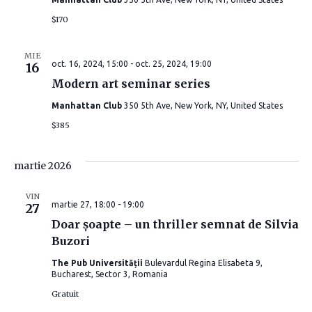
u
n
$170
t
t
MIE
a
oct. 16, 2024, 15:00
-
oct. 25, 2024, 19:00
16
Modern art seminar series
r
Manhattan Club
350 5th Ave, New York, NY, United States
e
$385
E
martie 2026
v
VIN
martie 27, 18:00
-
19:00
27
e
Doar șoapte – un thriller semnat de Silvia
n
Buzori
The Pub Universității
Bulevardul Regina Elisabeta 9,
i
Bucharest, Sector 3, Romania
Gratuit
m