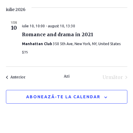
e
iulie 2026
n
VIN
iulie 10, 10:00
-
august 10, 13:30
10
t
Romance and drama in 2021
e
Manhattan Club
350 5th Ave, New York, NY, United States
$75
Azi
Următor
Evenimente
Anterior
Evenime
ABONEAZĂ-TE LA CALENDAR