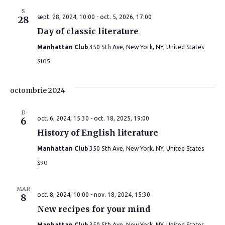
a
i
S
l
sept. 28, 2024, 10:00
-
oct. 5, 2026, 17:00
28
z
Day of classic literature
i
ă
Manhattan Club
350 5th Ave, New York, NY, United States
z
$105
r
ă
i
octombrie 2024
r
E
D
oct. 6, 2024, 15:30
-
oct. 18, 2025, 19:00
6
v
i
History of English literature
e
ș
Manhattan Club
350 5th Ave, New York, NY, United States
n
$90
i
i
c
MAR
oct. 8, 2024, 10:00
-
nov. 18, 2024, 15:30
8
m
ă
New recipes for your mind
e
Manhattan Club
350 5th Ave, New York, NY, United States