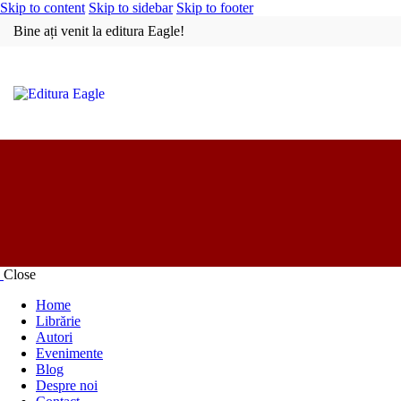
Skip to content
Skip to sidebar
Skip to footer
Bine ați venit la editura Eagle!
Close
Home
Librărie
Autori
Evenimente
Blog
Despre noi