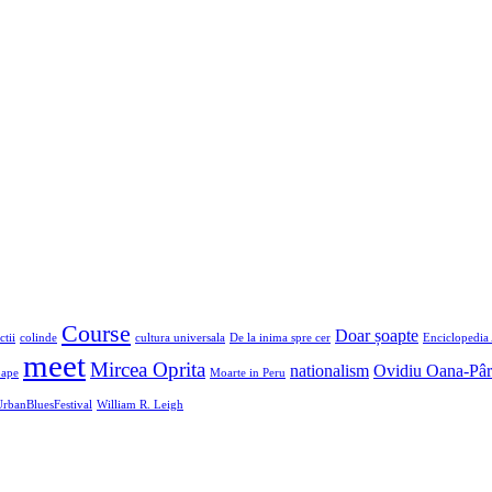
Course
Doar șoapte
ctii
colinde
cultura universala
De la inima spre cer
Enciclopedia 
meet
Mircea Oprita
nationalism
Ovidiu Oana-Pâ
ape
Moarte in Peru
rbanBluesFestival
William R. Leigh