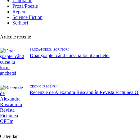
Laborator
Proză/Poezie
Repere
Science Fiction
Scriitori
Articole recente
PROZĂ/POEZIE,
SCRIITORI
Doar șoapte: când cursa ia locul anchetei
CRONICI/RECENZII
Recenzie de Alexandra Ruscanu în Revista Ficțiunea
Calendar