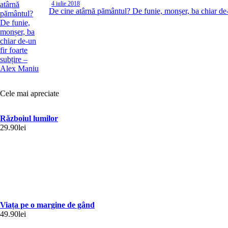
4 iulie 2018
De cine atârnă pământul? De funie, monșer, ba chiar de-
Cele mai apreciate
Războiul lumilor
29.90
lei
Viața pe o margine de gând
49.90
lei