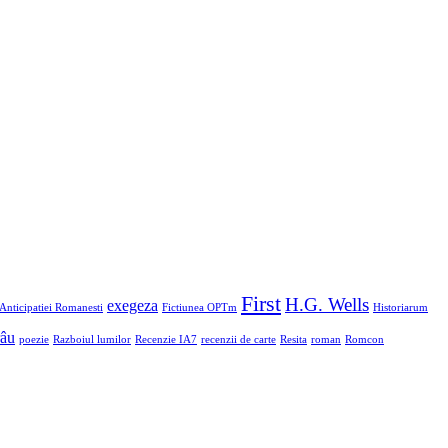
First
H.G. Wells
exegeza
Anticipatiei Romanesti
Fictiunea OPTm
Historiarum
râu
poezie
Razboiul lumilor
Recenzie IA7
recenzii de carte
Resita
roman
Romcon