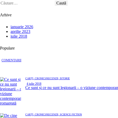
Arhive
ianuarie 2026
aprilie 2023
iulie 2018
Populare
COMENTARII
CĂRȚI,
CRONICI/RECENZII,
ISTORIE
4 iulie 2018
Ce sunt și ce nu sunt legionarii – o viziune contempora
CĂRȚI,
CRONICI/RECENZII,
SCIENCE FICTION