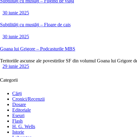
Subtilități cu mustăți – Fugind de viață
30 iunie 2025
Subtilități cu mustăți – Floare de cais
30 iunie 2025
Goana lui Grigore – Podcasturile MBS
Teritoriile ascunse ale povestirilor SF din volumul Goana lui Grigore 
29 iunie 2025
Categorii
Cărți
Cronici/Recenzii
Dosare
Editoriale
Eseuri
Flash
H. G. Wells
Istorie