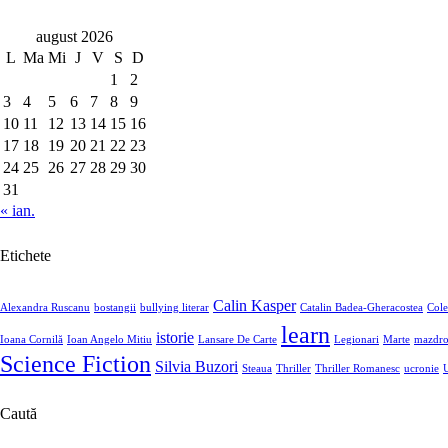
august 2026
L
Ma
Mi
J
V
S
D
1
2
3
4
5
6
7
8
9
10
11
12
13
14
15
16
17
18
19
20
21
22
23
24
25
26
27
28
29
30
31
« ian.
Etichete
Calin Kasper
Alexandra Ruscanu
bostangii
bullying literar
Catalin Badea-Gheracostea
Cole
learn
istorie
Ioana Cornilă
Ioan Angelo Mitiu
Lansare De Carte
Legionari
Marte
mazdro
Science Fiction
Silvia Buzori
Steaua
Thriller
Thriller Romanesc
ucronie
U
Caută